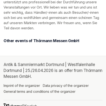
unterstützt uns professionell bei der Durchführung unsere 
Veranstaltungen vor Ort. Wir lieben was wir tun und uns ist 
sehr wichtig, dass Händler/-innen als auch Besucher/-innen 
sich bei uns wohlfühlen und gemeinsam einen schönen Tag 
auf unseren Märkten verbringen. Wir freuen uns, wenn Sie 
Teil davon werden.
Other events of Thörmann Messen GmbH
Antik & Sammlermarkt Dortmund | Westfalenhalle
Dortmund | 25./26.04.2026 is an offer from Thörmann
Messen GmbH.
Imprint of the organizer
(opens in a new tab)
Data privacy of the organizer
(opens in 
General terms and conditions of the organizer
(opens in a new ta