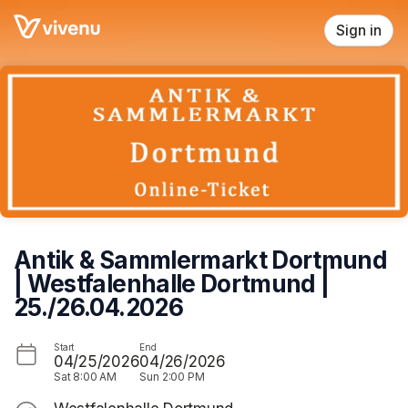
Skip header
Sign in
Antik & Sammlermarkt Dortmund
| Westfalenhalle Dortmund |
25./26.04.2026
Start
End
04/25/2026
04/26/2026
Sat
8:00 AM
Sun
2:00 PM