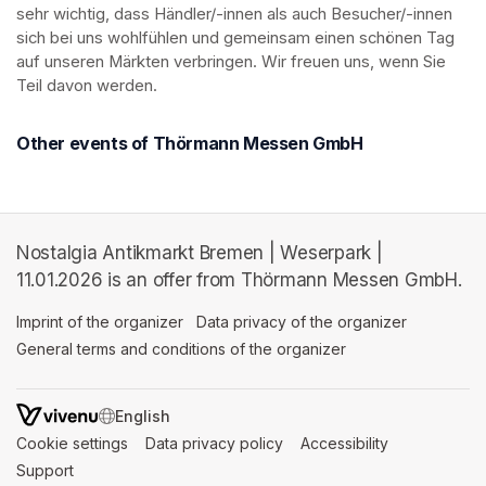
sehr wichtig, dass Händler/-innen als auch Besucher/-innen 
sich bei uns wohlfühlen und gemeinsam einen schönen Tag 
auf unseren Märkten verbringen. Wir freuen uns, wenn Sie 
Teil davon werden.
Other events of Thörmann Messen GmbH
Nostalgia Antikmarkt Bremen | Weserpark |
11.01.2026 is an offer from Thörmann Messen GmbH.
Imprint of the organizer
(opens in a new tab)
Data privacy of the organizer
(opens in 
General terms and conditions of the organizer
(opens in a new ta
SWITCH LANGUAGE
Cookie settings
(opens in a new tab)
Data privacy policy
(opens in a new tab)
Accessibility
(opens in a n
Support
(opens in a new tab)