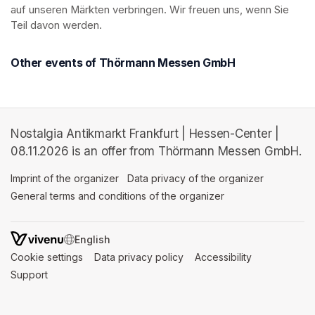
auf unseren Märkten verbringen. Wir freuen uns, wenn Sie 
Teil davon werden.
Other events of Thörmann Messen GmbH
Nostalgia Antikmarkt Frankfurt | Hessen-Center |
08.11.2026 is an offer from Thörmann Messen GmbH.
Imprint of the organizer
(opens in a new tab)
Data privacy of the organizer
(opens in 
General terms and conditions of the organizer
(opens in a new ta
SWITCH LANGUAGE
Cookie settings
(opens in a new tab)
Data privacy policy
(opens in a new tab)
Accessibility
(opens in a n
Support
(opens in a new tab)