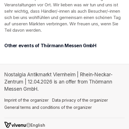
Veranstaltungen vor Ort. Wir lieben was wir tun und uns ist 
sehr wichtig, dass Händler/-innen als auch Besucher/-innen 
sich bei uns wohlfühlen und gemeinsam einen schönen Tag 
auf unseren Märkten verbringen. Wir freuen uns, wenn Sie 
Teil davon werden.
Other events of Thörmann Messen GmbH
Nostalgia Antikmarkt Viernheim | Rhein-Neckar-
Zentrum | 12.04.2026 is an offer from Thörmann
Messen GmbH.
Imprint of the organizer
(opens in a new tab)
Data privacy of the organizer
(opens in 
General terms and conditions of the organizer
(opens in a new ta
SWITCH LANGUAGE