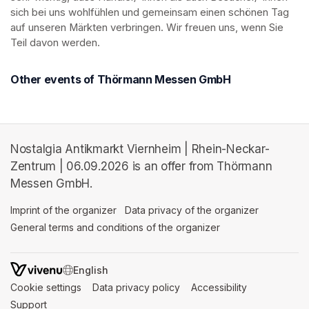
sich bei uns wohlfühlen und gemeinsam einen schönen Tag 
auf unseren Märkten verbringen. Wir freuen uns, wenn Sie 
Teil davon werden.
Other events of Thörmann Messen GmbH
Nostalgia Antikmarkt Viernheim | Rhein-Neckar-
Zentrum | 06.09.2026 is an offer from Thörmann
Messen GmbH.
Imprint of the organizer
(opens in a new tab)
Data privacy of the organizer
(opens in 
General terms and conditions of the organizer
(opens in a new ta
SWITCH LANGUAGE
Cookie settings
(opens in a new tab)
Data privacy policy
(opens in a new tab)
Accessibility
(opens in a n
Support
(opens in a new tab)